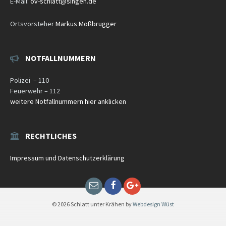
E-Mail
:
ov-schlatt@singen.de
Ortsvorsteher
Markus Moßbrugger
NOTFALLNUMMERN
Polizei – 110
Feuerwehr – 112
weitere Notfallnummern hier anklicken
RECHTLICHES
Impressum und Datenschutzerklärung
Email
Facebook
Google+
© 2026 Schlatt unter Krähen by
Webdesign Wüst