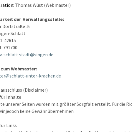
tration
:
Thomas Wüst (Webmaster)
barkeit der Verwaltungsstelle:
r Dorfstraße 16
ngen-Schlatt
31-42615
1-791700
v-schlatt.stadt@singen.de
 zum Webmaster:
er@schlatt-unter-kraehen.de
ausschluss (Disclaimer)
für Inhalte
lte unserer Seiten wurden mit größter Sorgfalt erstellt. Für die Ri
wir jedoch keine Gewähr übernehmen.
für Links