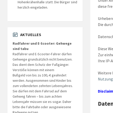
Unser An
Hohenkrähenhalle statt. Die Bürger sind
diese fr
herzlich eingeladen.
Urheber
Die durc
AKTUELLES
Datensch
Radfahrer und E-Scooter: Gehwege
Diese W
sind tabu
Radfahrer und E-Scooter-Fahrer dürfen
Zur einh
Gehwege grundsätzlich nicht benutzen.
Ihre IP-
Das dient dem Schutz der Fußgänger.
Verstöße können mit einem
Weitere 
Bußgeld von bis zu 100,-€ geahndet
Nutzung
werden. Ausgenommen sind Kinder bis
zum vollendeten zehnten Lebensjahres.
Disclai
Sie dürfen mit dem Fahrrad auf dem
Gehweg fahren – bis zum achten
Lebensjahr müssen sie es sogar. Daher
Date
bitte die Fahrbahn oder ausgewiesene
Radwege nutzen.