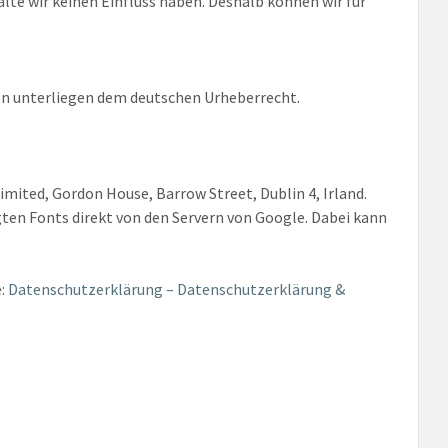
lte wir keinen Einfluss haben. Deshalb können wir für
iten unterliegen dem deutschen Urheberrecht.
Limited, Gordon House, Barrow Street, Dublin 4, Irland.
igten Fonts direkt von den Servern von Google. Dabei kann
e:
Datenschutzerklärung – Datenschutzerklärung &