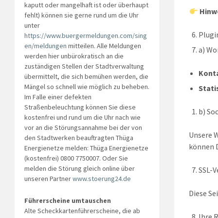
kaputt oder mangelhaft ist oder überhaupt
Hinwe
fehlt) können sie gerne rund um die Uhr
unter
Plugi
https://www.buergermeldungen.com/sing
en/meldungen
mitteilen. Alle Meldungen
a) Wo
werden hier unbürokratisch an die
zuständigen Stellen der Stadtverwaltung
Konta
übermittelt, die sich bemühen werden, die
Mängel so schnell wie möglich zu beheben.
Stati
Im Falle einer defekten
Straßenbeleuchtung können Sie diese
b) So
kostenfrei und rund um die Uhr nach wie
vor an die Störungsannahme bei der von
Unsere W
den Stadtwerken beauftragten Thüga
können D
Energienetze melden: Thüga Energienetze
(kostenfrei) 0800 7750007. Oder Sie
melden die Störung gleich online über
SSL-V
unseren Partner
www.stoerung24.de
Diese Se
Führerscheine umtauschen
Alte Scheckkartenführerscheine, die ab
Ihre 