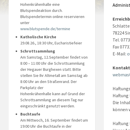
Hohenkrähenhalle eine
Adminis
Blutspendeaktion durch.
Blutspendetermin online reservieren
Erreich
unter
Schlatte
www.blutspende.de/termine
78224 Si
Katholische Kirche
Tel. 077
29.08.26., 18:30 Uhr, Eucharistiefeier
Fax 0773
Schrottsammlung
E-Mail:
o
Am Samstag, 12.September findet von
8:00 – 11:00 Uhr die Schrottsammlung
Kontakt
der Hegauer Burghexen statt. Bitte
webmast
stellen Sie Ihr Altmetall am Samstag ab
8:00 Uhr an den Straßenrand. Der
Parkplatz der
Haftungs
Hohenkrähenhalle kann auf Grund der
Haftung 
Schrottsammlung an diesem Tag nur
Die Inha
eingeschränkt genutzt werden.
können 
Buchtaufe
Am Mittwoch, 16. September findet um
Haftung 
19:00 Uhr die Buchtaufe in der