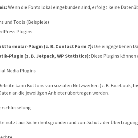
is:
Wenn die Fonts lokal eingebunden sind, erfolgt keine Datenü
ns und Tools (Beispiele)
rdPress Plugins
ktformular-Plugin (z. B. Contact Form 7):
Die eingegebenen Dat
stik-Plugin (z. B. Jetpack, WP Statistics):
Diese Plugins können 
cial Media Plugins
ebsite kann Buttons von sozialen Netzwerken (z. B. Facebook, In
aten an die jeweiligen Anbieter übertragen werden.
erschlüsselung
ite nutzt aus Sicherheitsgründen und zum Schutz der Übertragung 
Rechte