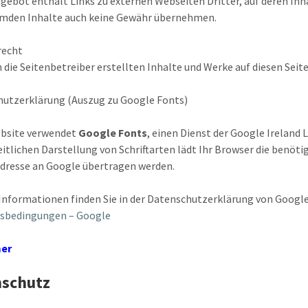
gebot enthält Links zu externen Webseiten Dritter, auf deren Inha
emden Inhalte auch keine Gewähr übernehmen.
recht
h die Seitenbetreiber erstellten Inhalte und Werke auf diesen Se
utzerklärung (Auszug zu Google Fonts)
ebsite verwendet
Google Fonts
, einen Dienst der Google Ireland 
eitlichen Darstellung von Schriftarten lädt Ihr Browser die benöt
Adresse an Google übertragen werden.
Informationen finden Sie in der Datenschutzerklärung von Googl
sbedingungen – Google
mer
nschutz