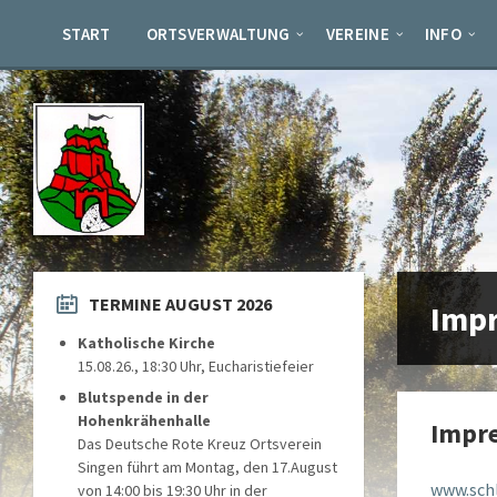
Skip
Skip
Skip
to
to
to
START
ORTSVERWALTUNG
VEREINE
INFO
content
left
footer
sidebar
TERMINE AUGUST 2026
Imp
Katholische Kirche
15.08.26., 18:30 Uhr, Eucharistiefeier
Blutspende in der
Hohenkrähenhalle
Impr
Das Deutsche Rote Kreuz Ortsverein
Singen führt am Montag, den 17.August
www.sch
von 14:00 bis 19:30 Uhr in der