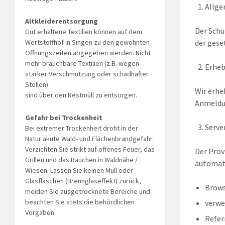
Allge
Altkleiderentsorgung
Der Schu
Gut erhaltene Textilien können auf dem
Wertstoffhof in Singen zu den gewohnten
der gese
Öffnungszeiten abgegeben werden. Nicht
mehr brauchbare Textilien (z.B. wegen
Erheb
starker Verschmutzung oder schadhafter
Stellen)
Wir erhe
sind über den Restmüll zu entsorgen.
Anmeldu
Gefahr bei Trockenheit
Serve
Bei extremer Trockenheit droht in der
Natur akute Wald- und Flächenbrandgefahr.
Verzichten Sie strikt auf offenes Feuer, das
Der Prov
Grillen und das Rauchen in Waldnähe /
automati
Wiesen. Lassen Sie keinen Müll oder
Glasflaschen (Brennglaseffekt) zurück,
Brows
meiden Sie ausgetrocknete Bereiche und
beachten Sie stets die behördlichen
verwe
Vorgaben.
Refer