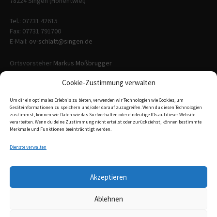
78224
Singen (Hohentwiel)
Tel.: 07731 42615
Fax: 07731 791700
E-Mail
:
ov-schlatt@singen.de
Ortsvorsteher
Markus Moßbrugger
Cookie-Zustimmung verwalten
NOTFALLNUMMERN
Um dir ein optimales Erlebnis zu bieten, verwenden wir Technologien wie Cookies, um
Geräteinformationen zu speichern und/oder darauf zuzugreifen. Wenn du diesen Technologien
zustimmst, können wir Daten wie das Surfverhalten oder eindeutige IDs auf dieser Website
Polizei – 110
verarbeiten. Wenn du deine Zustimmung nicht erteilst oder zurückziehst, können bestimmte
Feuerwehr – 112
Merkmale und Funktionen beeinträchtigt werden.
weitere Notfallnummern hier anklicken
Dienste verwalten
RECHTLICHES
Akzeptieren
Impressum und Datenschutzerklärung
Ablehnen
Email
Facebook
Google+