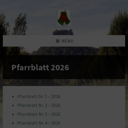
Skip
Skip
Skip
to
to
to
content
left
footer
sidebar
MENU
Pfarrblatt 2026
Pfarrblatt Nr. 1 – 2026
Pfarrblatt Nr. 2 – 2026
Pfarrblatt Nr. 3 – 2026
Pfarrblatt Nr. 4 – 2026