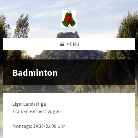
Skip
Skip
Skip
to
to
to
content
left
footer
sidebar
MENU
Badminton
Liga: Landesliga
Trainer: Herbert Vogler
Montags: 19:30-22:00 Uhr