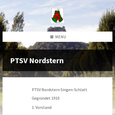
Skip
Skip
Skip
to
to
to
content
left
footer
sidebar
MENU
PTSV Nordstern
PTSV Nordstern Singen-Schlatt
Gegründet 1910
1. Vorstand: