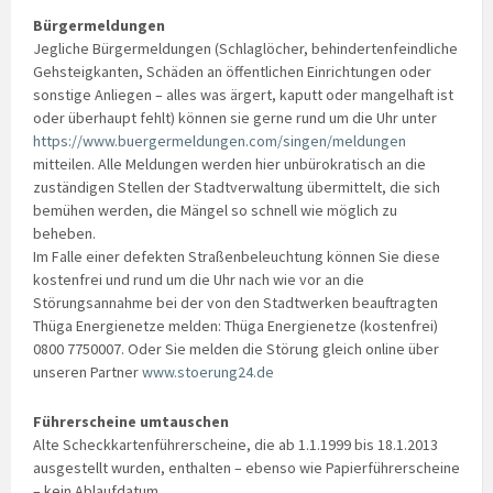
Bürgermeldungen
Jegliche Bürgermeldungen (Schlaglöcher, behindertenfeindliche
Gehsteigkanten, Schäden an öffentlichen Einrichtungen oder
sonstige Anliegen – alles was ärgert, kaputt oder mangelhaft ist
oder überhaupt fehlt) können sie gerne rund um die Uhr unter
https://www.buergermeldungen.com/singen/meldungen
mitteilen. Alle Meldungen werden hier unbürokratisch an die
zuständigen Stellen der Stadtverwaltung übermittelt, die sich
bemühen werden, die Mängel so schnell wie möglich zu
beheben.
Im Falle einer defekten Straßenbeleuchtung können Sie diese
kostenfrei und rund um die Uhr nach wie vor an die
Störungsannahme bei der von den Stadtwerken beauftragten
Thüga Energienetze melden: Thüga Energienetze (kostenfrei)
0800 7750007. Oder Sie melden die Störung gleich online über
unseren Partner
www.stoerung24.de
Führerscheine umtauschen
Alte Scheckkartenführerscheine, die ab 1.1.1999 bis 18.1.2013
ausgestellt wurden, enthalten – ebenso wie Papierführerscheine
– kein Ablaufdatum.