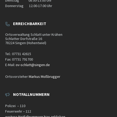
Dienstag
08.00-13.00
Uhr
Donnerstag
12.00-17.00
Uhr
ERREICHBARKEIT
Ortsverwaltung Schlatt unter Krähen
Schlatter Dorfstraße 16
78224
Singen (Hohentwiel)
Tel.: 07731 42615
Fax: 07731 791700
E-Mail
:
ov-schlatt@singen.de
Ortsvorsteher
Markus Moßbrugger
NOTFALLNUMMERN
Polizei – 110
Feuerwehr – 112
weitere Notfallnummern hier anklicken