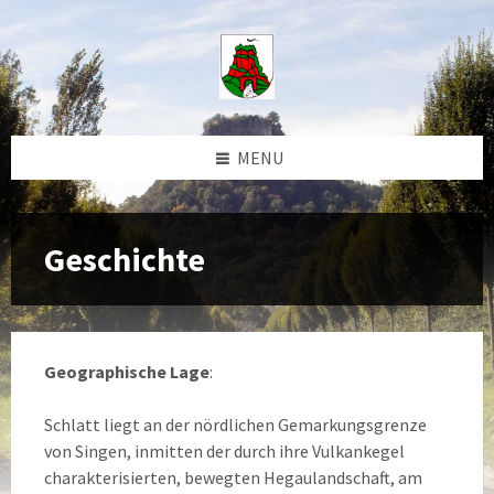
Skip
Skip
Skip
to
to
to
content
left
footer
sidebar
MENU
Geschichte
Geographische Lage
:
Schlatt liegt an der nördlichen Gemarkungsgrenze
von Singen, inmitten der durch ihre Vulkankegel
charakterisierten, bewegten Hegaulandschaft, am