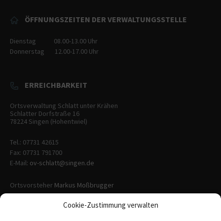
ÖFFNUNGSZEITEN DER VERWALTUNGSSTELLE
Dienstag
08.00-13.00
Uhr
Donnerstag
12.00-17.00
Uhr
ERREICHBARKEIT
Ortsverwaltung Schlatt unter Krähen
Schlatter Dorfstraße 16
78224
Singen (Hohentwiel)
Tel.: 07731 42615
Fax: 07731 791700
E-Mail
:
ov-schlatt@singen.de
Ortsvorsteher
Markus Moßbrugger
Cookie-Zustimmung verwalten
NOTFALLNUMMERN