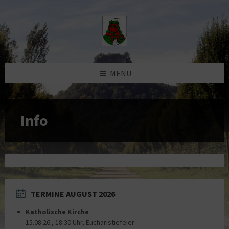
Skip
Skip
Skip
to
to
to
content
left
footer
sidebar
MENU
Info
TERMINE AUGUST 2026
Katholische Kirche
15.08.26., 18:30 Uhr, Eucharistiefeier